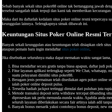
Sebab banyak sekali situs poker88 online tak bertanggung jawab de
tersebut sangatlah tidak terpuji dan kami tak memberikan kecurangan s
Maka dari itu daftarlah kedalam situs poker online resmi terpercaya
keunggulan lainnya. Selengkapnya simak dibawah ini.
Keuntungan Situs Poker Online Resmi Ter
Banyak sekali keunggulan atau keuntungan telah disiapkan oleh situs 
ataupun pemain baru ingin mendaftar
situs poker online
.
Jika disebutkan seluruhnya maka dapat memakan waktu sangat lama, ja
Bisa mendaftar secara gratis tanpa biasa apapun, daftar judi p
Fitur layanan aplikasi terlengkap seperti We Chat, whatsapp, 
suatu pelayanan dimiliki situs poker88.
Beragam jenis permainan telah disediakan agen poker online 
ialah poker online deposit pulsa.
Tersedia hadiah jackpot tertinggi dimulai dari puluhan juta rup
Metode transaksi deposit serta withdraw tercepat dibanding situ
diproseskan tak perlu menunda-nunda waktu. Apabila anda mem
seluruh layanan diberlakukan secara fair artinya ialah adil tanp
Banyak bonus menarik yakni contohnya bonus deposit, new memb