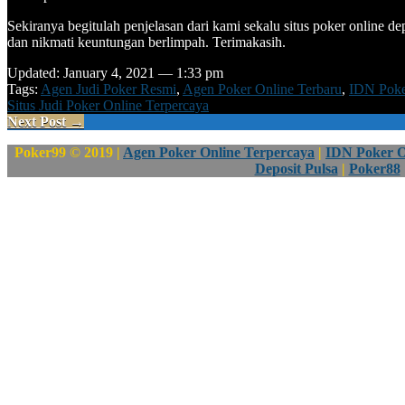
Sekiranya begitulah penjelasan dari kami sekalu situs poker online de
dan nikmati keuntungan berlimpah. Terimakasih.
Updated: January 4, 2021 — 1:33 pm
Tags:
Agen Judi Poker Resmi
,
Agen Poker Online Terbaru
,
IDN Poke
Situs Judi Poker Online Terpercaya
Next Post →
Poker99 © 2019 |
Agen Poker Online Terpercaya
|
IDN Poker O
Deposit Pulsa
|
Poker88