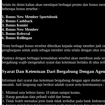
Selain itu disini kalian akan mendapat berbagai promo dan bonus men
beberapa bonus tersebut :
1. Bonus New Member Sportsbook
2. Bonus Cashback
3. Bonus Komisi
4. Bonus New Member
5. Bonus Referral
6. Bonus Rollingan
Tentu berbagai bonus tersebut diberikan kepada setiap member judi o
penghargaan untuk anda sebagai member setia selalu dengan situs res
Pastinya dengan berbagai kemudahan tersebut akan membuat anda sem
bergabung wajib mengetahui syarat dan ketentuan berlaku di situs ter
Syarat Dan Ketentuan Dari Bergabung Dengan Agen
Informasi dari syarat dan ketentuan bergabung dengan agen sbobet onl
masalah. Jadi langsung saja berikut adalah syarat serta ketentuannya :
1. Minimal usia bettors harus 18 tahun sampai keatas.
2. Harap gunakan data pribadi valid dan benar.
3. Tidak boleh memakai jenis bank tidak terdaftar pada bank Indonesi