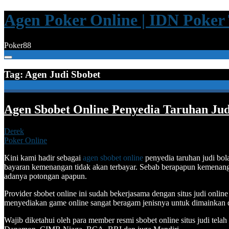
Agen Poker Online | IDN Poker 
Poker88
Tag:
Agen Judi Sbobet
Agen Sbobet Online Penyedia Taruhan Judi
Derek
Poker Online
Kini kami hadir sebagai
agen sbobet online
penyedia taruhan judi bola
bayaran kemenangan tidak akan terbayar. Sebab berapapun kemenangan 
adanya potongan apapun.
Provider sbobet online ini sudah bekerjasama dengan situs judi onlin
menyediakan game online sangat beragam jenisnya untuk dimainkan 
Wajib diketahui oleh para member resmi sbobet online situs judi tel